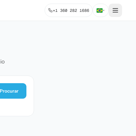
+1 360 282 1686
▾
io
Procurar