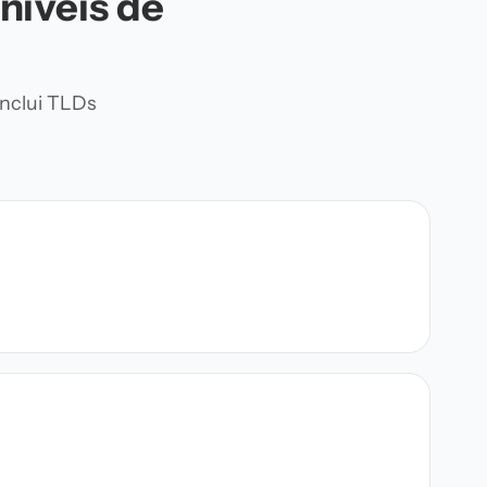
níveis de
Inclui TLDs