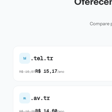
Oferecem
Compare pr
.tel.tr
tel
R$ 15,17
R$ 16,97
/ano
.av.tr
av.
R$ 14,60
R$ 16,25
/ano