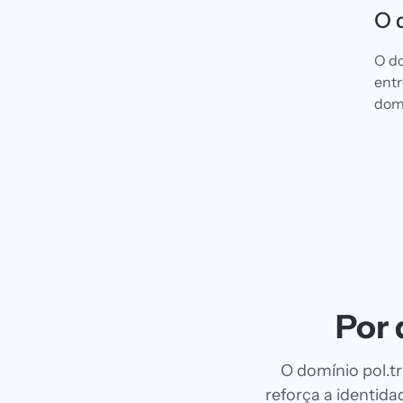
O 
O do
entr
domí
Por 
O domínio pol.tr
reforça a identida