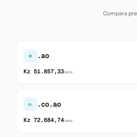
Compara preç
.ao
ao
Kz 51.857,33
/ano
.co.ao
co.
Kz 72.684,74
/ano