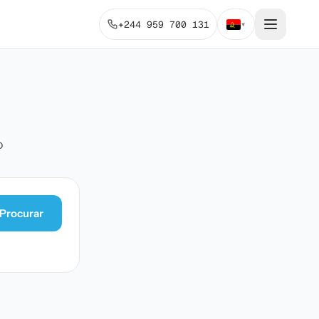
+244 959 700 131
▾
o
Procurar