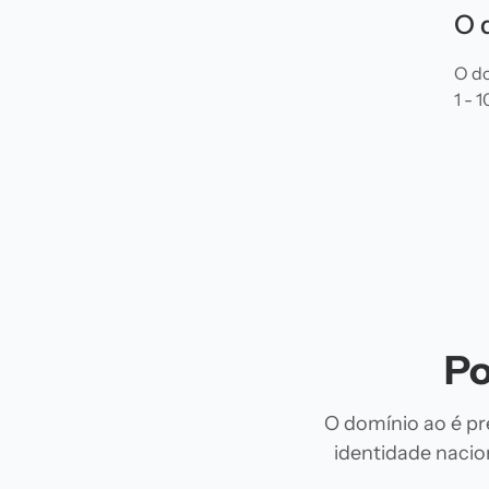
O 
O do
1 - 
Po
O domínio ao é pr
identidade nacion