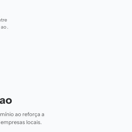
ntre
ao .
 ao
mínio ao reforça a
e empresas locais.