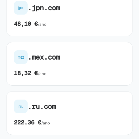
.jpn.com
jpn
48,10 €
/ano
.mex.com
mex
18,32 €
/ano
.ru.com
ru.
222,36 €
/ano