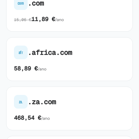
.com
com
11,89 €
15,06 €
/ano
.africa.com
afr
58,89 €
/ano
.za.com
za.
468,54 €
/ano