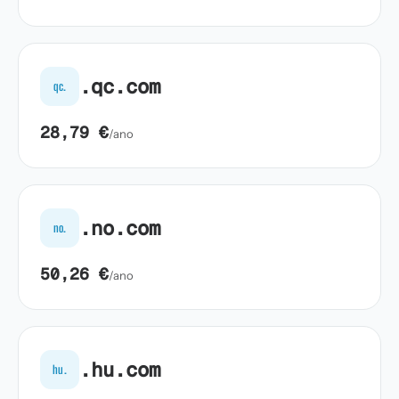
.qc.com
qc.
28,79 €
/ano
.no.com
no.
50,26 €
/ano
.hu.com
hu.