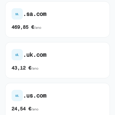
.sa.com
sa.
469,85 €
/ano
.uk.com
uk.
43,12 €
/ano
.us.com
us.
24,54 €
/ano