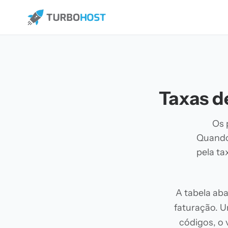
Taxas d
Os 
Quando
pela t
A tabela aba
faturação. U
códigos, o