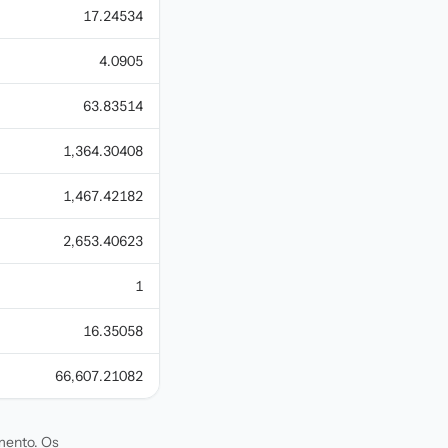
17.24534
4.0905
63.83514
1,364.30408
1,467.42182
2,653.40623
1
16.35058
66,607.21082
omento. Os