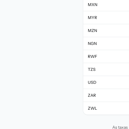
MXN
MYR
MZN
NGN
RWF
TZS
USD
ZAR
ZWL
As taxas 