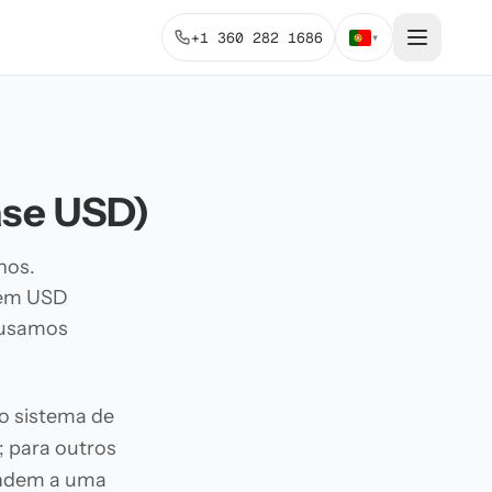
+1 360 282 1686
▾
ase USD)
nos.
 em USD
 usamos
so sistema de
; para outros
ondem a uma