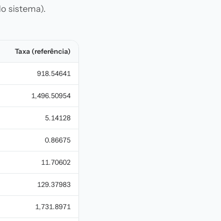
o sistema).
Taxa (referência)
918.54641
1,496.50954
5.14128
0.86675
11.70602
129.37983
1,731.8971