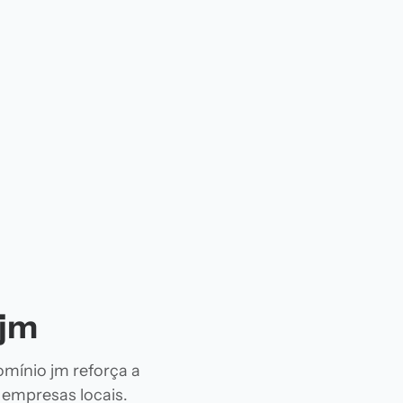
 jm
omínio jm reforça a
e empresas locais.