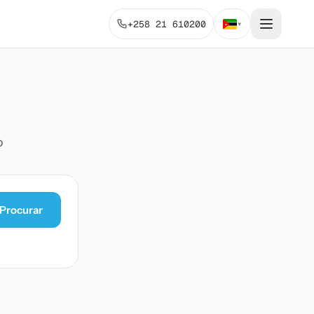
+258 21 610200
▾
o
Procurar