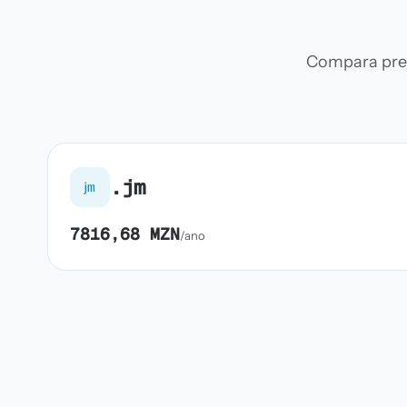
Compara preç
.jm
jm
7816,68 MZN
/ano