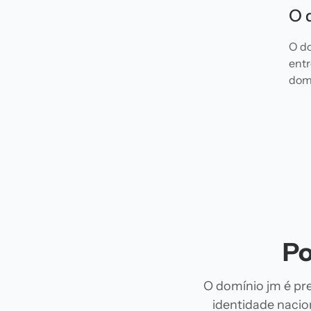
O 
O do
entr
domí
Po
O domínio jm é pre
identidade nacion