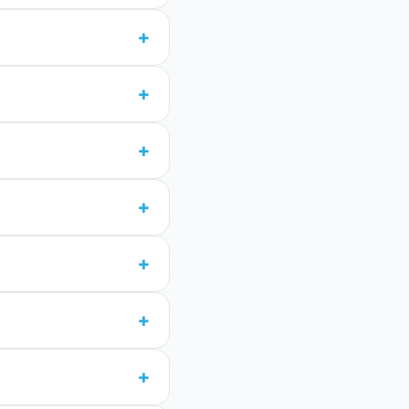
+
+
+
+
+
+
+