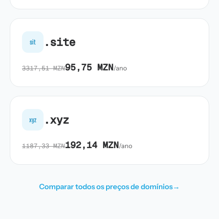
.site
sit
95,75 MZN
3317,51 MZN
/ano
.xyz
xyz
192,14 MZN
1187,33 MZN
/ano
Comparar todos os preços de domínios
→