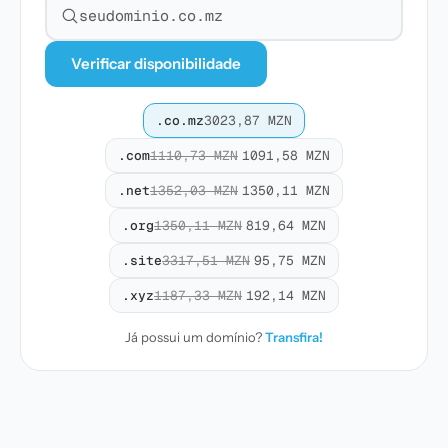
Pesquisar domínio
Verificar disponibilidade
.co.mz
3023,87 MZN
.com
1110,73 MZN
1091,58 MZN
.net
1352,03 MZN
1350,11 MZN
.org
1350,11 MZN
819,64 MZN
.site
3317,51 MZN
95,75 MZN
.xyz
1187,33 MZN
192,14 MZN
Já possui um domínio?
Transfira!