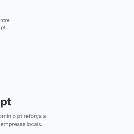
entre
pt .
 pt
omínio pt reforça a
e empresas locais.