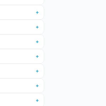
+
+
+
+
+
+
+