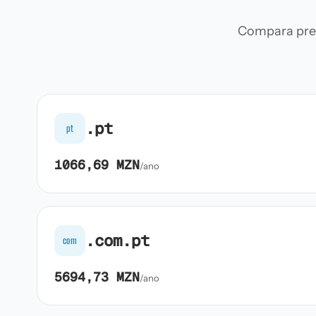
Compara preç
.pt
pt
1066,69 MZN
/ano
.com.pt
com
5694,73 MZN
/ano