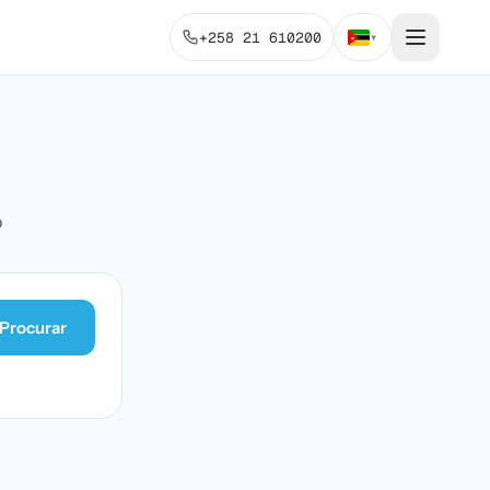
+258 21 610200
▾
o
Procurar