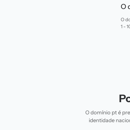
O 
O do
1 - 
Po
O domínio pt é pre
identidade nacion