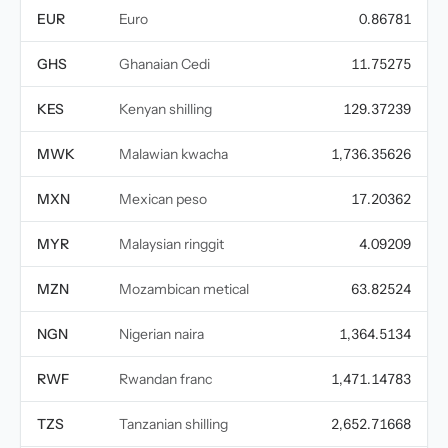
EUR
Euro
0.86781
GHS
Ghanaian Cedi
11.75275
KES
Kenyan shilling
129.37239
MWK
Malawian kwacha
1,736.35626
MXN
Mexican peso
17.20362
MYR
Malaysian ringgit
4.09209
MZN
Mozambican metical
63.82524
NGN
Nigerian naira
1,364.5134
RWF
Rwandan franc
1,471.14783
TZS
Tanzanian shilling
2,652.71668