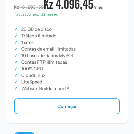
Kz 4.096,45
Kz 8.203,59
/mês
faturado por 12 meses
✓
20 GB de disco
✓
Tráfego ilimitado
✓
1 sites
✓
Contas de email ilimitadas
✓
10 bases de dados MySQL
✓
Contas FTP ilimitadas
✓
100% CPU
✓
CloudLinux
✓
LiteSpeed
✓
Website Builder com IA
Começar