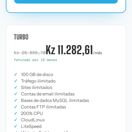
TURBO
Kz 11.282,61
Kz 25.655,70
/mês
faturado por 12 meses
✓
100 GB de disco
✓
Tráfego ilimitado
✓
Sites ilimitados
✓
Contas de email ilimitadas
✓
Bases de dados MySQL ilimitadas
✓
Contas FTP ilimitadas
✓
200% CPU
✓
CloudLinux
✓
LiteSpeed