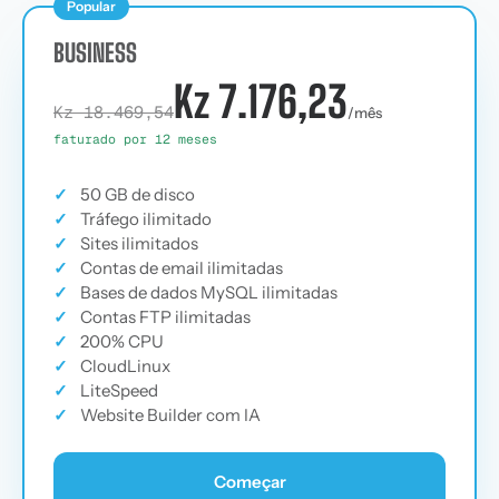
Popular
BUSINESS
Kz 7.176,23
Kz 18.469,54
/mês
faturado por 12 meses
✓
50 GB de disco
✓
Tráfego ilimitado
✓
Sites ilimitados
✓
Contas de email ilimitadas
✓
Bases de dados MySQL ilimitadas
✓
Contas FTP ilimitadas
✓
200% CPU
✓
CloudLinux
✓
LiteSpeed
✓
Website Builder com IA
Começar