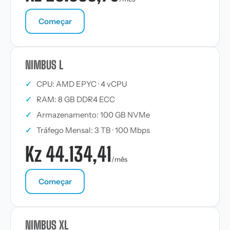
Começar
NIMBUS L
✓
CPU: AMD EPYC · 4 vCPU
✓
RAM: 8 GB DDR4 ECC
✓
Armazenamento: 100 GB NVMe
✓
Tráfego Mensal: 3 TB · 100 Mbps
Kz 44.134,41
/mês
Começar
NIMBUS XL