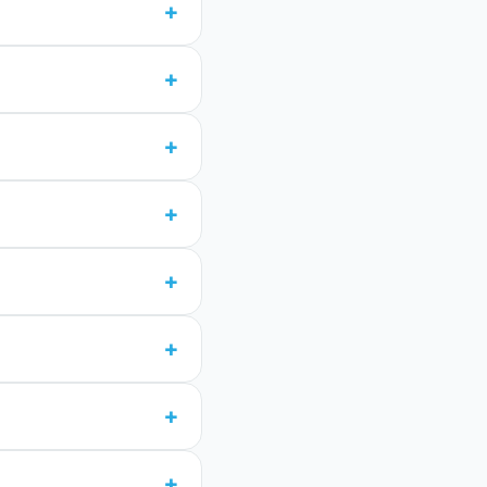
+
+
+
+
+
+
+
+