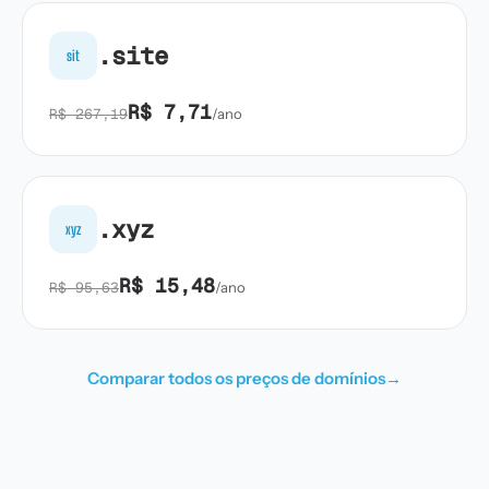
.site
sit
R$ 7,71
R$ 267,19
/ano
.xyz
xyz
R$ 15,48
R$ 95,63
/ano
Comparar todos os preços de domínios
→