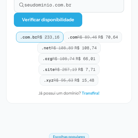
Pesquisar domínio
Verificar disponibilidade
.com.br
R$ 233,16
.com
R$ 89,46
R$ 70,64
.net
R$ 108,89
R$ 108,74
.org
R$ 108,74
R$ 66,01
.site
R$ 267,19
R$ 7,71
.xyz
R$ 95,63
R$ 15,48
Já possui um domínio?
Transfira!
Escolhas populares