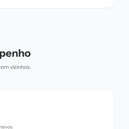
mpenho
com vizinhos.
nsivos.