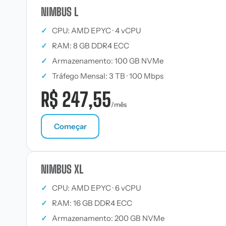
NIMBUS L
✓
CPU: AMD EPYC · 4 vCPU
✓
RAM: 8 GB DDR4 ECC
✓
Armazenamento: 100 GB NVMe
✓
Tráfego Mensal: 3 TB · 100 Mbps
R$ 247,55
/mês
Começar
NIMBUS XL
✓
CPU: AMD EPYC · 6 vCPU
✓
RAM: 16 GB DDR4 ECC
✓
Armazenamento: 200 GB NVMe