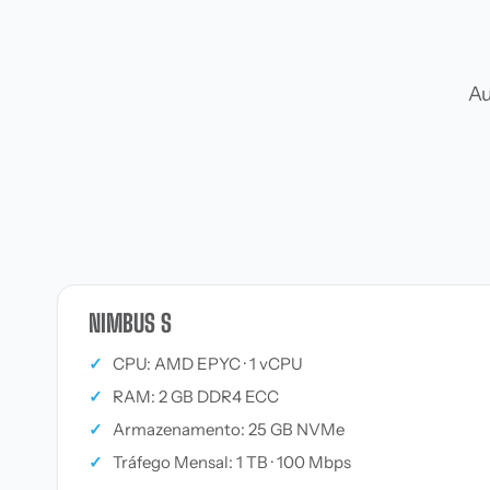
Au
NIMBUS S
✓
CPU: AMD EPYC · 1 vCPU
✓
RAM: 2 GB DDR4 ECC
✓
Armazenamento: 25 GB NVMe
✓
Tráfego Mensal: 1 TB · 100 Mbps