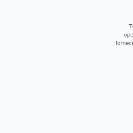
T
ope
fornec