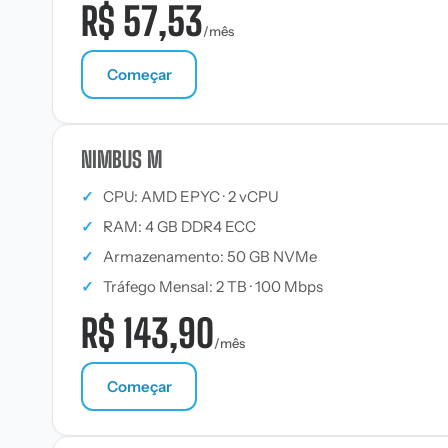
R$ 57,53
/mês
Começar
NIMBUS M
✓
CPU: AMD EPYC · 2 vCPU
✓
RAM: 4 GB DDR4 ECC
✓
Armazenamento: 50 GB NVMe
✓
Tráfego Mensal: 2 TB · 100 Mbps
R$ 143,90
/mês
Começar