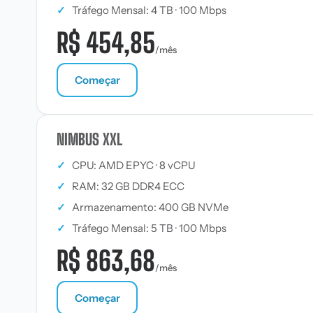
✓
Tráfego Mensal: 4 TB · 100 Mbps
R$ 454,85
/mês
Começar
NIMBUS XXL
✓
CPU: AMD EPYC · 8 vCPU
✓
RAM: 32 GB DDR4 ECC
✓
Armazenamento: 400 GB NVMe
✓
Tráfego Mensal: 5 TB · 100 Mbps
R$ 863,68
/mês
Começar