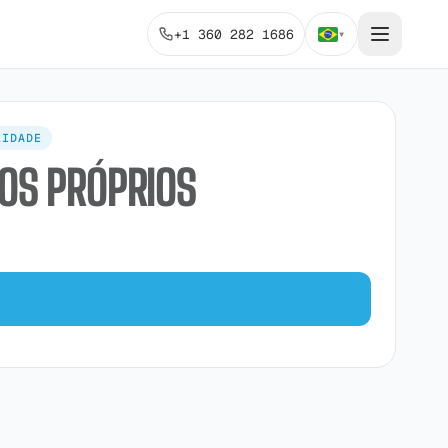
+1 360 282 1686
▾
LIDADE
OS PRÓPRIOS